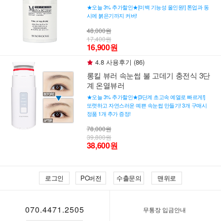
★오늘 3% 추가할인★[미백 기능성 올인원!] 톤업과 동
시에 붉은기까지 커버!
48,000원
17,400원
16,900원
4.8 사용후기 (86)
롱킬 뷰러 속눈썹 불 고데기 충전식 3단
계 온열뷰러
★오늘 3% 추가할인★[3단계 초고속 예열로 빠르게!]
또렷하고 자연스러운 예쁜 속눈썹 만들기! 3개 구매시
정품 1개 추가 증정!
78,000원
39,800원
38,600원
로그인
PC버전
수출문의
맨위로
070.4471.2505
무통장 입금안내