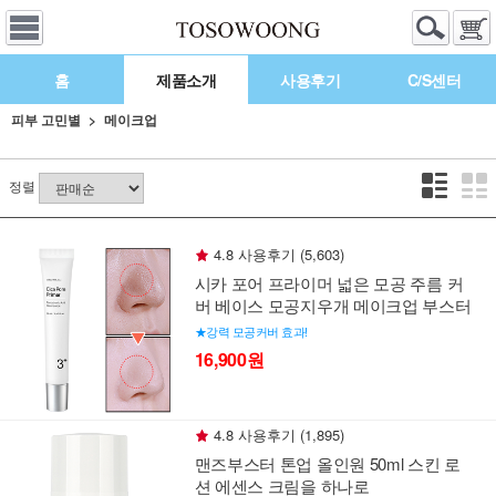
홈
제품소개
사용후기
C/S센터
피부 고민별
메이크업
정렬
4.8 사용후기 (5,603)
시카 포어 프라이머 넓은 모공 주름 커
버 베이스 모공지우개 메이크업 부스터
★강력 모공커버 효과!
16,900원
4.8 사용후기 (1,895)
맨즈부스터 톤업 올인원 50ml 스킨 로
션 에센스 크림을 하나로