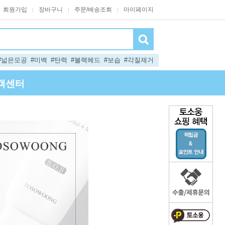
회원가입
장바구니
주문/배송조회
마이페이지
|
|
|
#넓은모공
#미백
#탄력
#블랙헤드
#보습
#각질제거
객센터