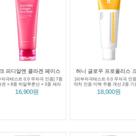
크 피디알엔 콜라겐 페이스
허니 글로우 프로폴리스 
 100ml 7종 콜라겐 콤플렉
50ml 꿀수 47% 5종 세라
부자극테스트 0.0 무자극 인증] 7종
[피부자극테스트 0.0 무자극 인증
8종 히알루론산 모공 딥클렌
나이아신아마이드 로얄젤리
겐 + 8종 히알루론산 + 3종 세라
약처 인증 미백 주름 개선 2중 기
마이드 처방!
징 탄력 광채
백 주름개선
16,900원
18,000원