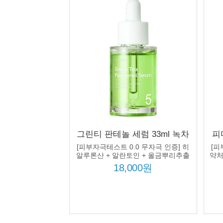
그린티 판테놀 세럼 33ml 녹차
피
수 60% 판테놀 50000ppm 울금
크
[피부자극테스트 0.0 무자극 인증] 히
[피
뿌리추출물 히알루론산 진정
5
알루론산 + 알란토인 + 올금뿌리추출
약처
물 추가 처방!
보습 수분 장벽
이
18,000원