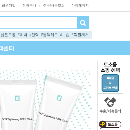
회원가입
장바구니
주문/배송조회
마이페이지
|
|
|
#넓은모공
#미백
#탄력
#블랙헤드
#보습
#각질제거
객센터