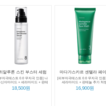
 히알루론 스킨 부스터 세럼
마다가스카르 센텔라 페
50ml 8종 히알루론산 컴플렉
워시 100ml 병풀잎수
부자극테스트 0.0 무자극 인증] 나
[피부자극테스트 0.0 무자극 인증]
 수분 보습 미백 주름개선
30086ppm 9종 시카 컴플
신아마이드 + 세라마이드 + 판테
세라마이드 + 판테놀 추가 처방
놀 처방!
모공 딥클렌징 진정
18,500원
16,900원