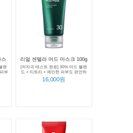
마스
리얼 센텔라 머드 마스크 100g
다크
병풀잎수 55% 5종 시카 컴플렉
 블렌
[저자극 테스트 완료] 30% 머드 블렌
톤개
스 징크 PCA 모공 딥클렌징 진
 피부
드 + 티트리 + 예민한 피부도 편안하
게!
정
16,000원