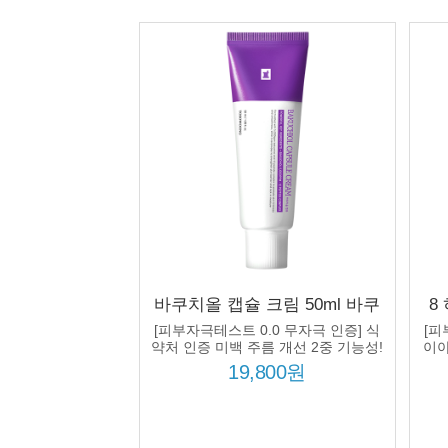
바쿠치올 캡슐 크림 50ml 바쿠
8
치올 5000ppm 12종 펩타이드
1
[피부자극테스트 0.0 무자극 인증] 식
[피
콤플렉스 3종 세라마이드 주름
스
약처 인증 미백 주름 개선 2중 기능성!
이아
미백
19,800원