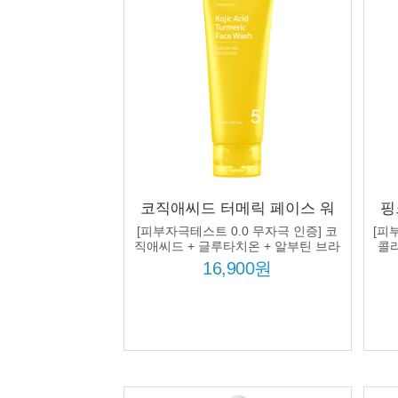
코직애씨드 터메릭 페이스 워
핑
시 100ml 코직애씨드 1,000ppm
워시
[피부자극테스트 0.0 무자극 인증] 코
[피
울금뿌리수 50,078ppm 모공 딥
스 
직애씨드 + 글루타치온 + 알부틴 브라
콜라
이트닝 처방!
클렌징 피부톤케어
16,900원