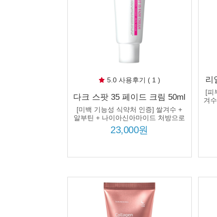
리
5.0 사용후기 ( 1 )
쌀
[피
다크 스팟 35 페이드 크림 50ml
부
겨수
미백 집중 케어 피부톤 착색된
[미백 기능성 식약처 인증] 쌀겨수 +
피부 개선
알부틴 + 나이아신아마이드 처방으로
피부톤을 밝고 균일하게!
23,000원