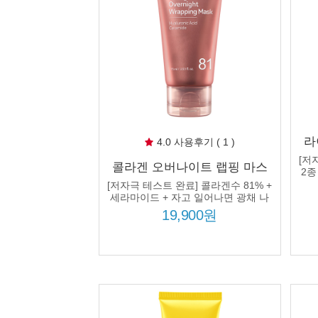
라
4.0 사용후기 ( 1 )
10
[저
콜라겐 오버나이트 랩핑 마스
공
2종
크 75ml 콜라겐수 81% 8종 히
[저자극 테스트 완료] 콜라겐수 81% +
알루론산 수분 광채 탄력
세라마이드 + 자고 일어나면 광채 나
는 피부!
19,900원