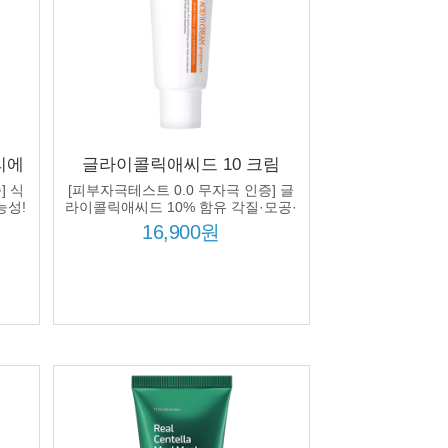
리에
글라이콜릭애씨드 10 크림
릭애
50ml 글라이콜릭애씨드 10%
] 식
[피부자극테스트 0.0 무자극 인증] 글
드 세
각질케어 모공케어 피부결 개
능성!
라이콜릭애씨드 10% 함유 각질·모공·
피부결 케어
선
선 AHA
16,900원