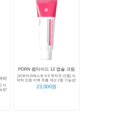
PDRN 펩타이드 12 캡슐 크림
50ml 연어 유래 PDRN
[피부자극테스트 0.0 무자극 인증] 식
마이
10000ppm 12종 펩타이드 주름
약처 인증 미백 주름 개선 2중 기능성!
아신아
] 식
탄력 미백
23,000원
DRN
능성!
선