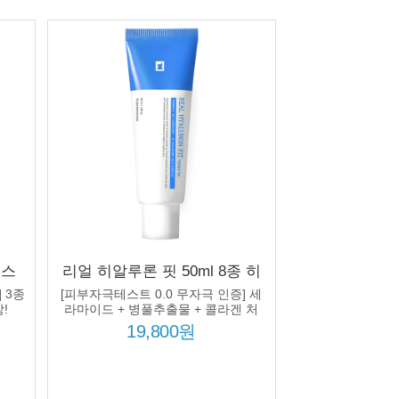
이스
리얼 히알루론 핏 50ml 8종 히
알루론산 컴플렉스 병풀추출물
 3종
[피부자극테스트 0.0 무자극 인증] 세
렉스
피부 수분 보습 미백 주름개선
!
라마이드 + 병풀추출물 + 콜라겐 처
방!
19,800원