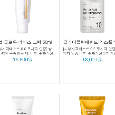
얼 글로우 라이스 크림 50ml
글라이콜릭애씨드 익스폴
겨수 42% 미백 주름개선 피
이팅 세럼 33ml 글라이콜
부자극테스트 0.0 무자극 인증] 쌀
[피부자극테스트 0.0 무자극 인증
장벽 수분크림 420970 ppm
씨드 10% 나이아신아마이
 42% 촉촉한 광채, 미백·주름개선
약처 인증 미백·주름개선 2중 기
2중 기능성으로 피부 장벽까지!
처방
라마이드 미백 주름개
19,800원
18,000원