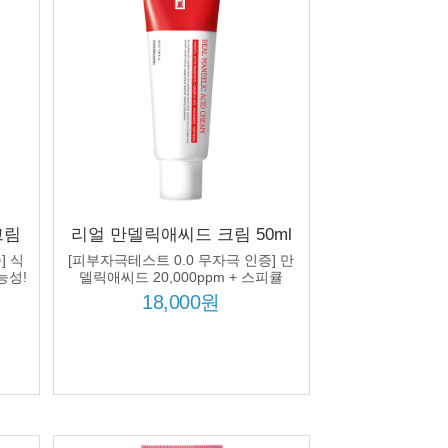
크림
리얼 만델릭애씨드 크림 50ml
마이드
만델릭애씨드 20000ppm 스피
] 식
[피부자극테스트 0.0 무자극 인증] 만
 미
큘 각질케어 모공 피부결 개선
능성!
델릭애씨드 20,000ppm + 스피큘
10,000ppm 처방!
18,000원