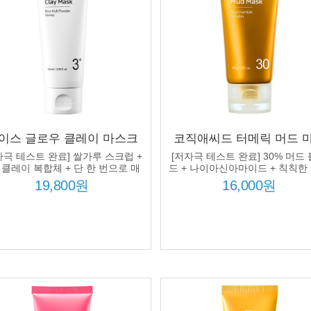
이스 글로우 클레이 마스크
코직애씨드 터메릭 머드 
0ml 쌀겨추출물 각질제거 모
크 100g 울금뿌리수 55% 
자극 테스트 완료] 쌀가루 스크럽 +
[저자극 테스트 완료] 30% 머드
 광채 보습 탄력 피부톤 개선
스팟 모공 딥클렌징 피부
 클레이 복합체 + 단 한 번으로 매
드 + 나이아신아마이드 + 칙칙한
끈한 광채 피부!
도 환하게!
선
19,800원
16,000원