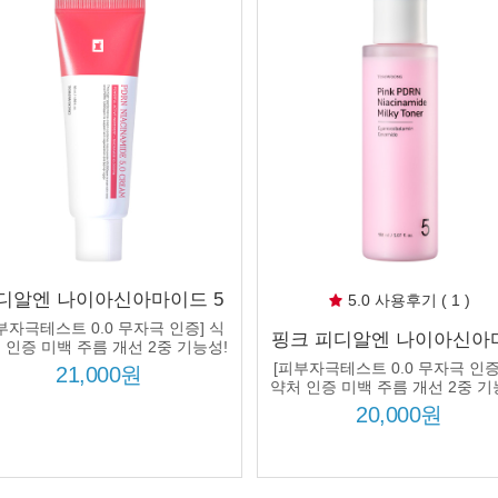
디알엔 나이아신아마이드 5
5.0 사용후기 ( 1 )
림 50ml 나이아신아마이드
부자극테스트 0.0 무자극 인증] 식
핑크 피디알엔 나이아신아
% 연어 피디알엔 하이드롤라
 인증 미백 주름 개선 2중 기능성!
드 밀키 토너 150ml 나이
즈드 콜라겐 미백 주름개선
[피부자극테스트 0.0 무자극 인증
21,000원
마이드 50000ppm 연어 P
약처 인증 미백 주름 개선 2중 기
비타민 B12 미백 주름개
20,000원