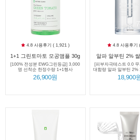
4.8 사용후기 ( 1,921 )
4.8 사용후기 ( 
1+1 그린토마토 모공앰플 30g
알파 알부틴 2% 
모공수축 가로 세로 Y자 포어
33ml 쌀뜨물 74%
[100% 전성분 EWG그린등급] 3,000
[피부자극테스트 0.0 무
타이트닝
소침착 흔적 케어 
명 선착순 한정수량 1+1행사
대함량 알파 알부틴 2% 
74%, 피부를 투명하고
효과
26,900원
18,900