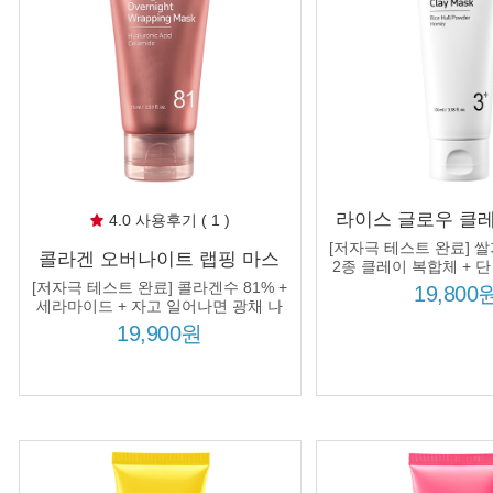
라이스 글로우 클
4.0 사용후기 ( 1 )
100ml 쌀겨추출물
[저자극 테스트 완료] 쌀
콜라겐 오버나이트 랩핑 마스
공 광채 보습 탄력
2종 클레이 복합체 + 단
크 75ml 콜라겐수 81% 8종 히
끈한 광채 피
[저자극 테스트 완료] 콜라겐수 81% +
19,800
알루론산 수분 광채 탄력
세라마이드 + 자고 일어나면 광채 나
는 피부!
19,900원