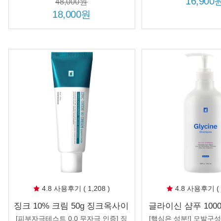
16,900
48,000원
추가 증정!
18,000원
4.8 사용후기 ( 1,208 )
4.8 사용후기 ( 1
징크 10% 크림 50g 징크옥사이
글라이신 샴푸 1000
드 처방 피부 진정 트러블 케어
상모 부드러운 머릿결
[피부자극테스트 0.0 무자극 인증] 징
[핵심은 성분!] 모발구성