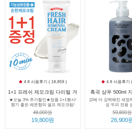
4.8 사용후기 ( 18,859 )
4.8 사용후기 ( 
1+1 프레쉬 제모크림 다리털 겨
흑곡 샴푸 500ml
드랑이 종아리 팔 셀프 제모제
두피 순한 저자극 
★오늘 3% 추가할인★정품 1+1행사!
[2배 더 강력해진 세정력
브라질리언 왁싱 남자 여성
검정콩 어
향기 좋은 레몬향의 셀프 제모크림!
성 두피 전용 
48,000원
59,800원
19,800원
26,900