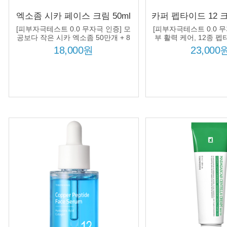
엑소좀 시카 페이스 크림 50ml
카퍼 펩타이드 12 크
울긋 불긋 피부 진정 케어 병풀
름 탄력 케어 99% 
[피부자극테스트 0.0 무자극 인증] 모
[피부자극테스트 0.0 무
타이드 함
공보다 작은 시카 엑소좀 50만개 + 8
부 활력 케어, 12종 펩
종 시카 컴플렉스 + 8종 히알루론산
펩타이드 + 히알루론산
18,000원
23,000
컴플렉스 처방!
방!