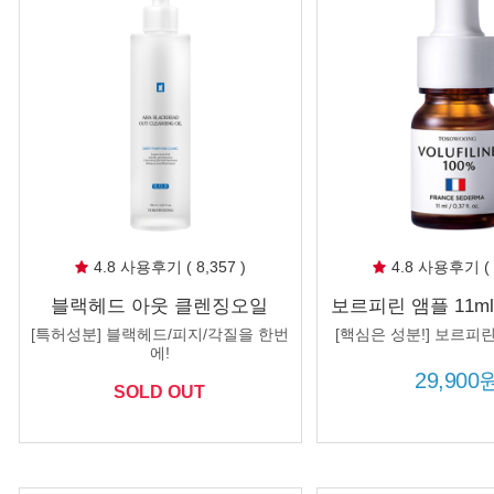
4.8 사용후기 ( 8,357 )
4.8 사용후기 ( 3
블랙헤드 아웃 클렌징오일
보르피린 앰플 11ml
150ml 피지 블랙헤드 녹이는 오
스 세더마 보르피린
[특허성분] 블랙헤드/피지/각질을 한번
[핵심은 성분!] 보르피린
일 화이트헤드제거 호호바씨오
에!
일
29,900
SOLD OUT