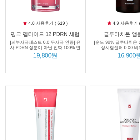
4.8 사용후기 ( 619 )
4.9 사용후기 ( 
핑크 펩타이드 12 PDRN 세럼
글루타치온 앰플 
33ml 연어 PDRN 10320ppm 흔
20000ppm 고농축
[피부자극테스트 0.0 무자극 인증] 유
[순도 99% 글루타치온 
적 기미 잡티 토닝 진정 탄력
백 화이트
사 PDRN 성분이 아닌 진짜 100% 연
상시험센터 0.00 비
어에서 추출한 고순도 PDRN
19,800원
16,900