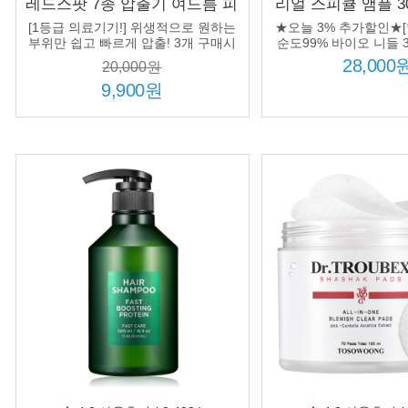
레드스팟 7종 압출기 여드름 피
리얼 스피큘 앰플 3
지 뾰루지 블랙헤드 화이트헤
3만샷 문제성피부 
[1등급 의료기기!] 위생적으로 원하는
★오늘 3% 추가할인★[
드 제거 압출 핀셋
백 주름 
부위만 쉽고 빠르게 압출! 3개 구매시
순도99% 바이오 니들 3
1개 추가증정
매시 정품 1개 추
28,000
20,000원
9,900원