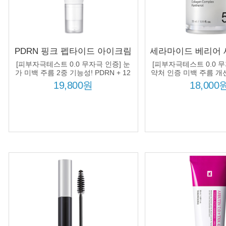
PDRN 핑크 펩타이드 아이크림
세라마이드 베리어 세럼
30ml 눈가 미백 주름 PDRN
종 세라마이드 컴
[피부자극테스트 0.0 무자극 인증] 눈
[피부자극테스트 0.0 무
5000ppm
추출물 피부 장벽 
가 미백 주름 2중 기능성! PDRN + 12
약처 인증 미백 주름 개선
펩타이드 컴플렉스 처방!
습 진정
19,800원
18,000