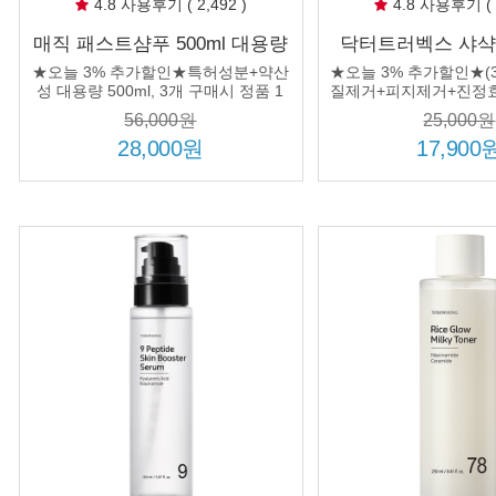
4.8 사용후기 ( 2,492 )
4.8 사용후기 ( 1
매직 패스트샴푸 500ml 대용량
닥터트러벡스 샤샥
약산성 FAST 샴푸
얼굴 각질제거 필링
★오늘 3% 추가할인★특허성분+약산
★오늘 3% 추가할인★(3
실산 BHA 바하 
성 대용량 500ml, 3개 구매시 정품 1
질제거+피지제거+진정효
개 추가 증정
56,000원
25,000원
28,000원
17,900