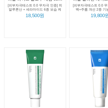
피부톤 케어 보습 영양 쌀겨수
탄력 피부결 집중 케
[피부자극테스트 0.0 무자극 인증] 히
[피부자극테스트 0.0 무
80% 처방
라겐수 처
알루론산 + 세라마이드 6종 보습 케
백+주름 개선 2중 기능
어!
5,000ppm + 8종 콜
18,500원
19,800