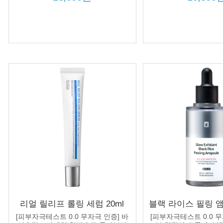
톤 완성!
리얼 릴리프 롤링 세럼 20ml
블랙 라이스 필링 앰플
360도 롤러로 두피 진정 쿨링
랙헤드 피지 제거 
[피부자극테스트 0.0 무자극 인증] 바
[피부자극테스트 0.0 무