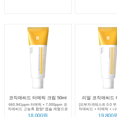
코직애씨드 터메릭 크림 50ml
리얼 코직애씨드 
미백 집중 케어 고농축 유효 성
50ml 미백 주름 
660,941ppm 터메릭 + 7,000ppm 코
[피부자극테스트 0.0 무
분 함유
어 크림
직애씨드 고농축 함량! 캡슐 제형으로
직애씨드 + 터메릭 +
피부 깊숙이 흡수, 환하고 고른 피부
드 처방, 잡티 없는 환
18,000원
19,800