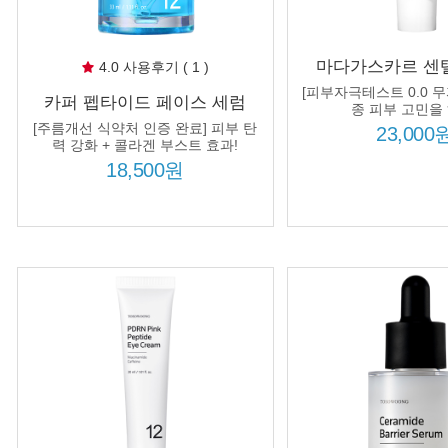
마다가스카르 센
4.0 사용후기 ( 1 )
50ml 병풀잎수 70
[피부자극테스트 0.0 무
카퍼 펩타이드 페이스 세럼
케어
종 피부 고민을 
33ml 주름 피부 탄력 집중 케어
[주름개선 식약처 인증 완료] 피부 탄
23,000
고함량 99% 순도 카퍼 펩타이
력 강화 + 콜라겐 부스트 효과!
드 함유
18,500원