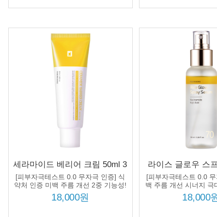
세라마이드 베리어 크림 50ml 3
라이스 글로우 스
종 세라마이드 컴플렉스 피부
100ml 광채 부
[피부자극테스트 0.0 무자극 인증] 식
[피부자극테스트 0.0 무
장벽 강화 보습 미백 주름개선
700146ppm
약처 인증 미백 주름 개선 2중 기능성!
백 주름 개선 시너지 
신아마이드 + 비타민 C
18,000원
18,000
+ 코직애씨드 추가