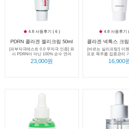
4.8 사용후기 ( 6 )
4.8 사용후기 ( 
PDRN 콜라겐 젤리크림 50ml
콜라겐 넥톡스 크림 
100% 순수 연어 DNA PDRN
름개선 탄력 리프
[피부자극테스트 0.0 무자극 인증] 유
[바르는 실리프팅!] 이
5000ppm
사 PDRN이 아닌 100% 순수 연어
프로 목주름 집중관리 가
PDRN + 7종 콜라겐 컴플렉스 처방!
시 정품 1개 추가
23,000원
16,900