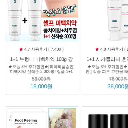
4.7 사용후기 ( 7,409 )
4.8 사용후기 ( 2
1+1 누렁니 미백치약 100g 강
1+1 시카클리닉 흔
력한 화이트닝 치아미백 잇몸
대용량 상처연고 
★오늘 3% 추가할인★[의약외품승인]
★오늘 3% 추가할인★
질환 덴탈케어 치석 구취제거
의약외품 마데
미백치약 선착순 3,000명! 정품 1+1
인!] 각종 피부 고민을 
증정!
용량 정품 1+1
56,000원
76,000원
18,000원
38,000