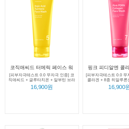
코직애씨드 터메릭 페이스 워
핑크 피디알엔 콜
시 100ml 코직애씨드 1,000ppm
워시 100ml 7종 
[피부자극테스트 0.0 무자극 인증] 코
[피부자극테스트 0.0 무
울금뿌리수 50,078ppm 모공 딥
스 8종 히알루론산
직애씨드 + 글루타치온 + 알부틴 브라
콜라겐 + 8종 히알루론산
이트닝 처방!
마이드 처방
클렌징 피부톤케어
징 탄력 
16,900원
16,900