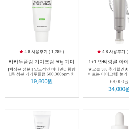
4.8 사용후기 ( 1,289 )
4.8 사용후기 ( 1
카카두플럼 기미크림 50g 기미
1+1 안티링클 아이
잡티 색소침착 개선
눈밑 눈가 이마 얼
[핵심은 성분!] 압도적인 비타민C 함량
★오늘 3% 추가할인★
아이백 리프팅 
1등 성분 카카두플럼 600,000ppm 처
바르는 아이크림] 눈가 
방!
사용! 주름개선 집중케어!
19,800원
68,000원
사중
34,000