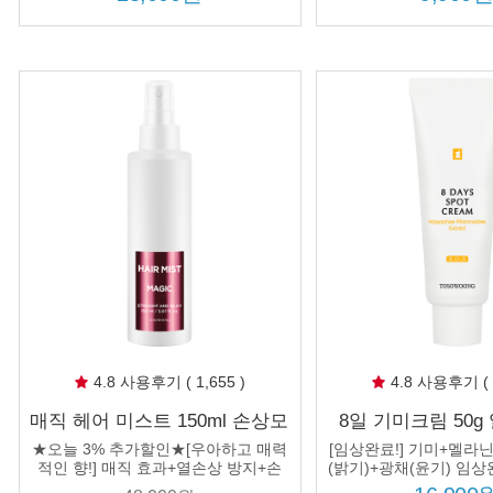
4.8 사용후기 ( 1,655 )
4.8 사용후기 ( 1
매직 헤어 미스트 150ml 손상모
8일 기미크림 50g
곱슬모 실크 머릿결 뿌리는 아
손등 멜라닌 주근깨
★오늘 3% 추가할인★[우아하고 매력
[임상완료!] 기미+멜라
미노산 단백질 스프레이
부 착색
적인 향!] 매직 효과+열손상 방지+손
(밝기)+광채(윤기) 임상
상모 관리까지! 3개 구매시 정품 1개
시 정품 1개 추가