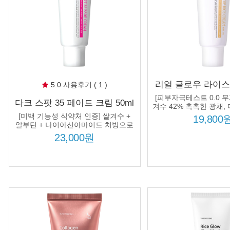
리얼 글로우 라이스 
5.0 사용후기 ( 1 )
쌀겨수 42% 미백 
[피부자극테스트 0.0 무
다크 스팟 35 페이드 크림 50ml
부장벽 수분크림 420
겨수 42% 촉촉한 광채,
미백 집중 케어 피부톤 착색된
2중 기능성으로 피부
[미백 기능성 식약처 인증] 쌀겨수 +
처방
19,800
피부 개선
알부틴 + 나이아신아마이드 처방으로
피부톤을 밝고 균일하게!
23,000원