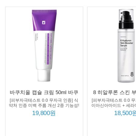
바쿠치올 캡슐 크림 50ml 바쿠
8 히알루론 스킨 
치올 5000ppm 12종 펩타이드
150ml 8종 히알
[피부자극테스트 0.0 무자극 인증] 식
[피부자극테스트 0.0 무
콤플렉스 3종 세라마이드 주름
스 수분 보습 미
약처 인증 미백 주름 개선 2중 기능성!
이아신아마이드 + 세라
놀 처방!
미백
19,800원
18,500