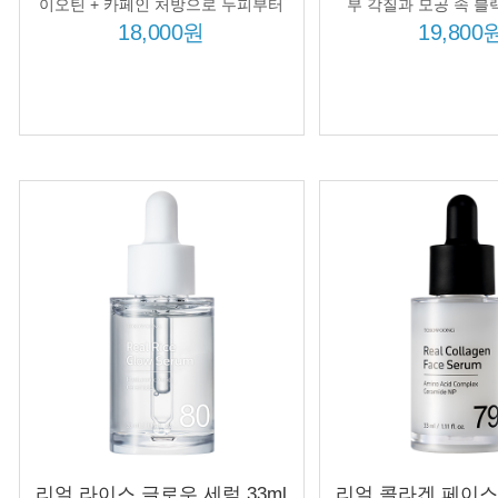
효과
개선 흑미수 75719
이오틴 + 카페인 처방으로 두피부터
부 각질과 모공 속 블
뿌리, 머릿결까지 케어 강화!
18,000원
19,800
리얼 라이스 글로우 세럼 33ml
리얼 콜라겐 페이스 