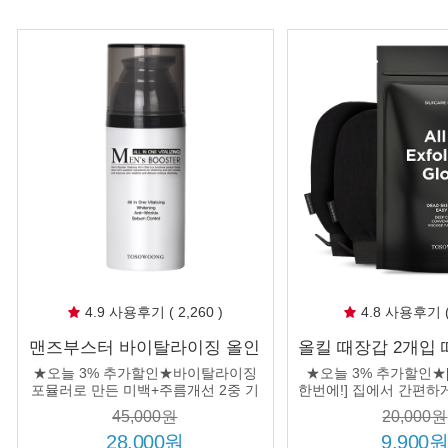
4.9 사용후기 ( 2,260 )
4.8 사용후기 ( 
맨즈부스터 바이탈라이징 올인
올킬 때장갑 2개입
원(스킨+로션+에센스를 하나로
얼굴 팔 다리 
★오늘 3% 추가할인★바이탈라이징
★오늘 3% 추가할인★
간편하게)
포뮬러로 만든 미백+주름개선 2중 기
한번에!] 집에서 간편하
능성 올인원
결 완성! 3개 구매시 정
45,000원
20,000원
정!
28,000원
9,900