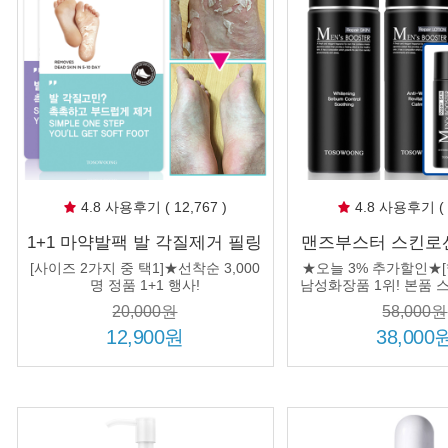
4.8 사용후기 ( 12,767 )
4.8 사용후기 ( 8
1+1 마약발팩 발 각질제거 필링
맨즈부스터 스킨로션
풋마스크 뒤꿈치 발바닥 굳은
세트+여행용 2
[사이즈 2가지 중 택1]★선착순 3,000
★오늘 3% 추가할인★[
살 갈라짐 연화제 발케어
명 정품 1+1 행사!
남성화장품 1위! 본품 스
품 로션 150ml+여행용 
20,000원
58,000원
행용 로션 30m
12,900원
38,000