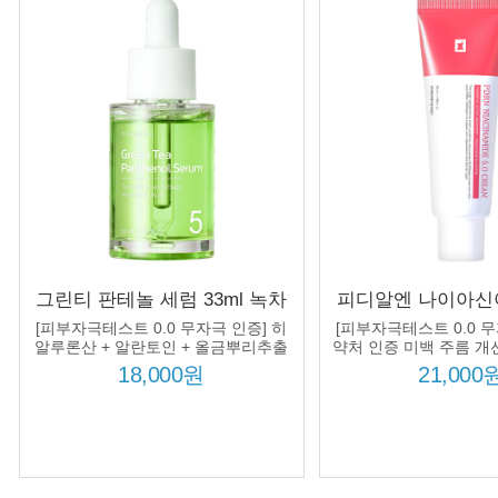
그린티 판테놀 세럼 33ml 녹차
피디알엔 나이아신
수 60% 판테놀 50000ppm 울금
크림 50ml 나이
[피부자극테스트 0.0 무자극 인증] 히
[피부자극테스트 0.0 무
뿌리추출물 히알루론산 진정
5% 연어 피디알엔
알루론산 + 알란토인 + 올금뿌리추출
약처 인증 미백 주름 개선
물 추가 처방!
보습 수분 장벽
이즈드 콜라겐 미
18,000원
21,000