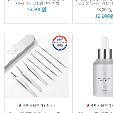
붉은 피부 장벽 케어
약산성 단백질 
크옥사이드 고함량 10% 처방
노산 중 입자가 가장 
15,000ppm 
19,800원
48,000원
19,900
4.8 사용후기 ( 187 )
4.8 사용후기 ( 