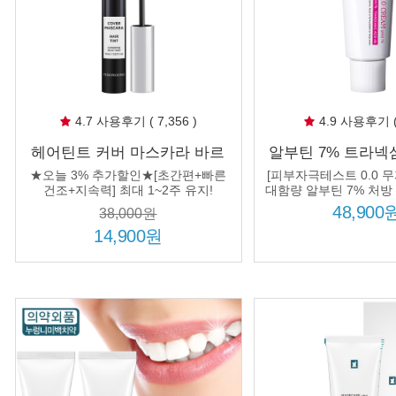
4.7 사용후기 ( 7,356 )
4.9 사용후기 ( 
헤어틴트 커버 마스카라 바르
알부틴 7% 트라넥삼
는 간편 흰머리 부분 새치커버
림 50ml 나이아신
★오늘 3% 추가할인★[초간편+빠른
[피부자극테스트 0.0 무
스틱 남자 여자 뿌리 새치커버
추가 처방 3종 브
건조+지속력] 최대 1~2주 유지!
대함량 알부틴 7% 처방
4%, 피부를 투명하
제
으로 효능 
48,900
38,000원
14,900원