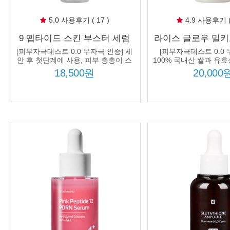
5.0 사용후기 ( 17 )
4.9 사용후기 ( 
9 펩타이드 스킨 부스터 세럼
라이스 글로우 밀키토
150ml 세안 후 첫 단계 부스터
100% 국내산 쌀겨수
[피부자극테스트 0.0 무자극 인증] 세
[피부자극테스트 0.0 
효과 9종 펩타이드 유효성분 흡
물 미백 수분 보습 
안 후 첫단계에 사용, 피부 층층이 스
100% 국내산 쌀과 유
며들어 피부 본연의 능력을 깨워주는
로 갈아만든 쌀 
수 극대화
공 피부
18,500원
20,000
부스터 세럼!