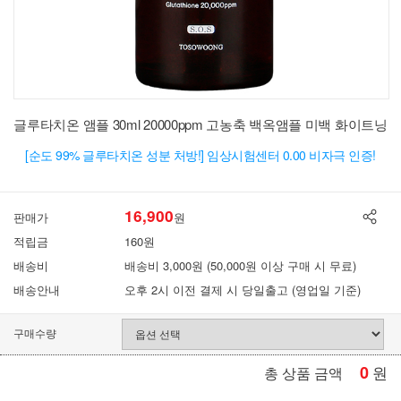
글루타치온 앰플 30ml 20000ppm 고농축 백옥앰플 미백 화이트닝
[순도 99% 글루타치온 성분 처방!] 임상시험센터 0.00 비자극 인증!
16,900
판매가
원
적립금
160원
배송비
배송비 3,000원 (50,000원 이상 구매 시 무료)
배송안내
오후 2시 이전 결제 시 당일출고 (영업일 기준)
구매수량
0
원
총 상품 금액