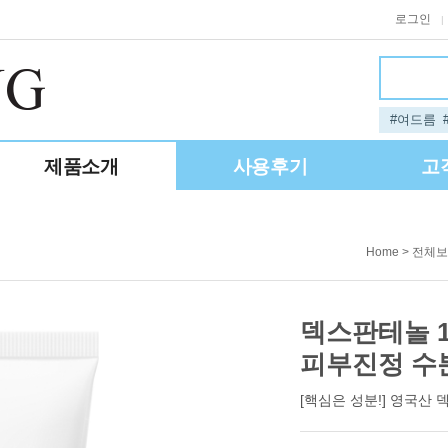
로그인
|
#여드름
제품소개
사용후기
고
>
Home
전체보
덱스판테놀 17
피부진정 수
[핵심은 성분!] 영국산 덱