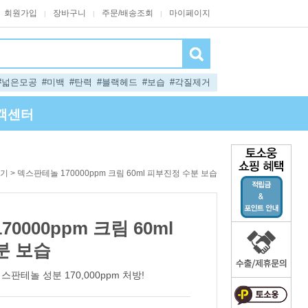
회원가입
장바구니
주문/배송조회
마이페이지
|
|
|
#넓은모공
#미백
#탄력
#블랙헤드
#보습
#각질제거
객센터
> 덱스판테놀 170000ppm 크림 60ml 피부진정 수분 보습
기
0000ppm 크림 60ml
분 보습
스판테놀 성분 170,000ppm 처방!