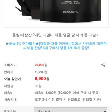
올킬 때장갑 2개입 때밀이 타올 얼굴 팔 다리 등 때밀기
★오늘 3% 추가할인★[각질과 때를 한번에!] 집에서 간편하게 매끈한
피부결 완성! 3개 구매시 정품 1개 추가 증정!
소비자가
원
20,000
판매가
10,200
원
9,900
오늘 할인가
원
적립금
98원
배송비
배송비 3,000원 (50,000원 이상 구매 시 무료)
배송안내
오후 2시 이전 결제 시 당일출고 (영업일 기준)
구매수량