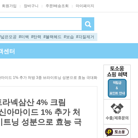
회원가입
장바구니
주문/배송조회
마이페이지
|
|
|
#넓은모공
#미백
#탄력
#블랙헤드
#보습
#각질제거
객센터
신아마이드 1% 추가 처방 3종 브라이트닝 성분으로 효능 극대화
트라넥삼산 4% 크림
아신아마이드 1% 추가 처
이트닝 성분으로 효능 극