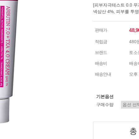
[피부자극테스트 0.0 무
넥삼산 4%, 피부를 투
판매가
48,
적립금
480
브랜드
토소
배송비
배송비
배송안내
오후 
기본옵션
구매수량
총