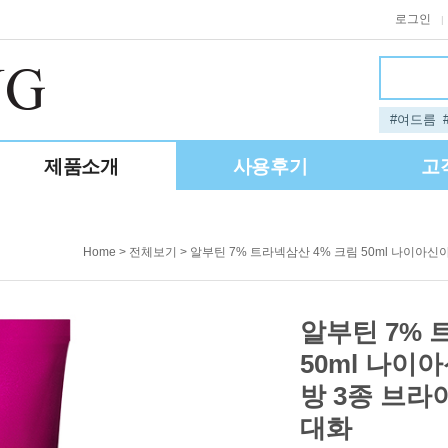
로그인
|
#여드름
제품소개
사용후기
고
>
> 알부틴 7% 트라넥삼산 4% 크림 50ml 나이아
Home
전체보기
알부틴 7% 
50ml 나이
방 3종 브라
대화