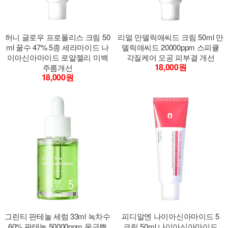
허니 글로우 프로폴리스 크림 50
리얼 만델릭애씨드 크림 50ml 만
ml 꿀수 47% 5종 세라마이드 나
델릭애씨드 20000ppm 스피큘
이아신아마이드 로얄젤리 미백
각질케어 모공 피부결 개선
18,000원
주름개선
18,000원
그린티 판테놀 세럼 33ml 녹차수
피디알엔 나이아신아마이드 5
60% 판테놀 50000ppm 울금뿌
크림 50ml 나이아신아마이드