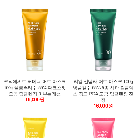
코직애씨드 터메릭 머드 마스크
리얼 센텔라 머드 마스크 100g
100g 울금뿌리수 55% 다크스팟
병풀잎수 55% 5종 시카 컴플렉
모공 딥클렌징 피부톤개선
스 징크 PCA 모공 딥클렌징 진
16,000원
정
16,000원