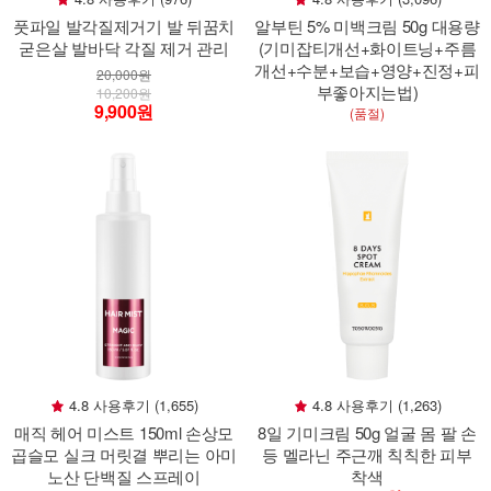
풋파일 발각질제거기 발 뒤꿈치
알부틴 5% 미백크림 50g 대용량
굳은살 발바닥 각질 제거 관리
(기미잡티개선+화이트닝+주름
개선+수분+보습+영양+진정+피
20,000원
부좋아지는법)
10,200원
9,900원
(품절)
4.8 사용후기 (1,655)
4.8 사용후기 (1,263)
매직 헤어 미스트 150ml 손상모
8일 기미크림 50g 얼굴 몸 팔 손
곱슬모 실크 머릿결 뿌리는 아미
등 멜라닌 주근깨 칙칙한 피부
노산 단백질 스프레이
착색