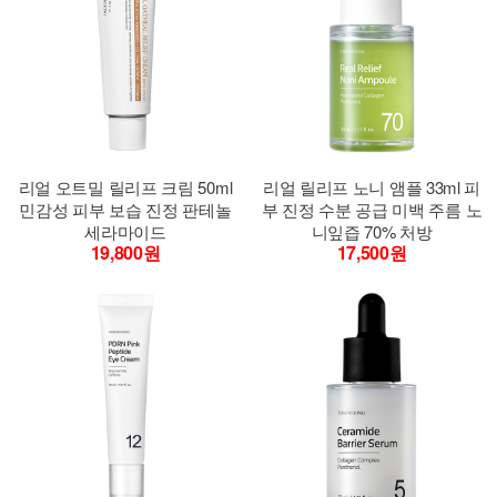
리얼 오트밀 릴리프 크림 50ml
리얼 릴리프 노니 앰플 33ml 피
민감성 피부 보습 진정 판테놀
부 진정 수분 공급 미백 주름 노
세라마이드
니잎즙 70% 처방
19,800원
17,500원