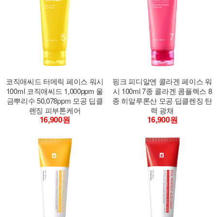
코직애씨드 터메릭 페이스 워시
핑크 피디알엔 콜라겐 페이스 워
100ml 코직애씨드 1,000ppm 울
시 100ml 7종 콜라겐 콤플렉스 8
금뿌리수 50,078ppm 모공 딥클
종 히알루론산 모공 딥클렌징 탄
렌징 피부톤케어
력 광채
16,900원
16,900원