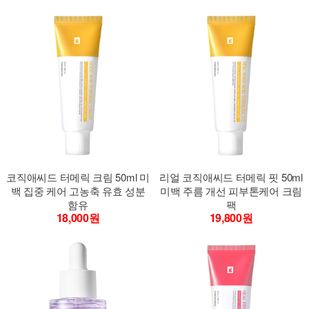
코직애씨드 터메릭 크림 50ml 미
리얼 코직애씨드 터메릭 핏 50ml
백 집중 케어 고농축 유효 성분
미백 주름 개선 피부톤케어 크림
함유
팩
18,000원
19,800원