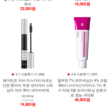
16,000원
케어
23,000원
4.7 사용후기 (7,356)
4.9 사용후기 (187)
헤어틴트 커버 마스카라 바르는
알부틴 7% 트라넥삼산 4% 크림
간편 흰머리 부분 새치커버 스틱
50ml 나이아신아마이드 1% 추
남자 여자 뿌리 새치커버제
가 처방 3종 브라이트닝 성분으
로 효능 극대화
38,000원
48,900원
15,400원
14,900원