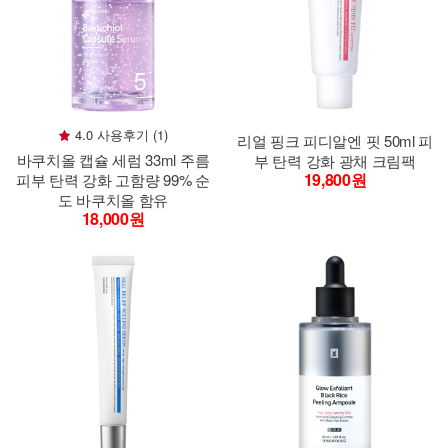
4.0 사용후기 (1)
리얼 핑크 피디알엔 핏 50ml 피
바쿠치올 캡슐 세럼 33ml 주름
부 탄력 강화 광채 크림팩
19,800원
피부 탄력 강화 고함량 99% 순
도 바쿠치올 함유
18,000원