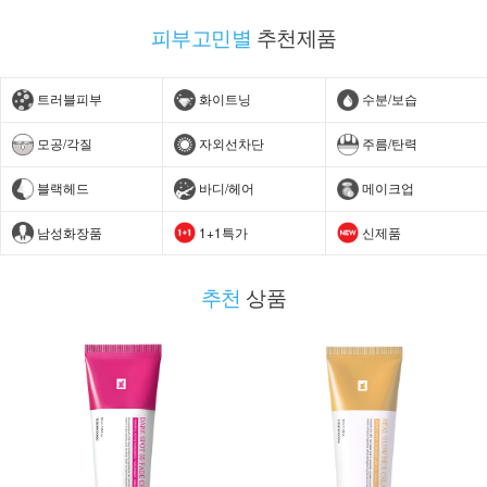
피부고민별
추천제품
트러블피부
화이트닝
수분/보습
모공/각질
자외선차단
주름/탄력
블랙헤드
바디/헤어
메이크업
남성화장품
1+1특가
신제품
추천
상품