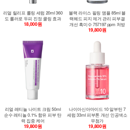
리얼 릴리프 롤링 세럼 20ml 360
블랙 라이스 필링 앰플 85ml 블
도 롤러로 두피 진정 쿨링 효과
랙헤드 피지 제거 관리 피부결
18,000원
개선 흑미수 757197 ppm 처방
19,800원
리얼 레티놀 나이트 크림 50ml
나이아신아마이드 10 알부틴 7
순수 레티놀 0.1% 함유 피부 탄
세럼 33ml 피부톤 개선 인공색소
력 집중 케어
무첨가
19,800원
19,800원