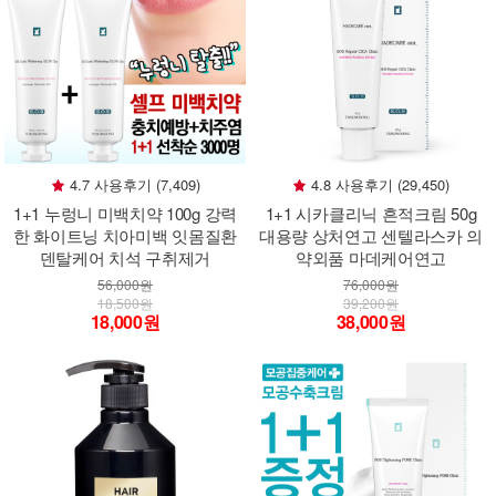
4.7 사용후기 (7,409)
4.8 사용후기 (29,450)
1+1 누렁니 미백치약 100g 강력
1+1 시카클리닉 흔적크림 50g
한 화이트닝 치아미백 잇몸질환
대용량 상처연고 센텔라스카 의
덴탈케어 치석 구취제거
약외품 마데케어연고
56,000원
76,000원
18,500원
39,200원
18,000원
38,000원