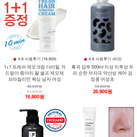
4.8 사용후기 (18,859)
4.8 사용후기 (412)
1+1 프레쉬 제모크림 다리털 겨
흑곡 샴푸 500ml 지성 지루성 두
드랑이 종아리 팔 셀프 제모제
피 순한 저자극 약산성 케어 검
브라질리언 왁싱 남자 여성
정콩 어성초
48,000원
59,800원
26,900원
20,400원
19,800원