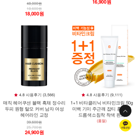
16,900원
48,000원
18,600원
18,000원
4.8 사용후기 (3,566)
4.8 사용후기 (9,111)
매직 헤어쿠션 블랙 흑채 정수리
1+1 비타클리닉 비타민크림 50g
두피 원형 탈모 커버 남자 여성
미백 기미 주근깨 잡티 홍조 여
헤어라인 교정
드름색소침착 착색 완화
(품절)
39,600원
25,700원
24,900원