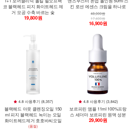
1+1 포어클리닉 올킬 필오프팩
맨즈부스터 톤업 올인원 50ml 스
코 블랙헤드 피지 화이트헤드 제
킨 로션 에센스 크림을 하나로
거 모공 수축 바르는 숯
48,000원
19,800원
17,400원
16,900원
4.8 사용후기 (8,357)
4.8 사용후기 (3,842)
블랙헤드 아웃 클렌징오일 150
보르피린 앰플 11ml 100%프랑
ml 피지 블랙헤드 녹이는 오일
스 세더마 보르피린 원액 성분
29,900원
화이트헤드제거 호호바씨오일
(품절)