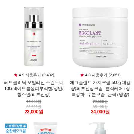
4.9 사용후기 (2,492)
4.8 사용후기 (2,051)
레드클리닉 오발리신 스킨토너
에그플랜트 가지크림 500g 대용
100ml(여드름성피부적합/성인/
량(피부진정크림+흔적케어+장
청소년/피부진정)
벽강화+수분보습+탄력+영양)
45,000원
72,000원
23,700원
35,100원
23,000원
34,000원