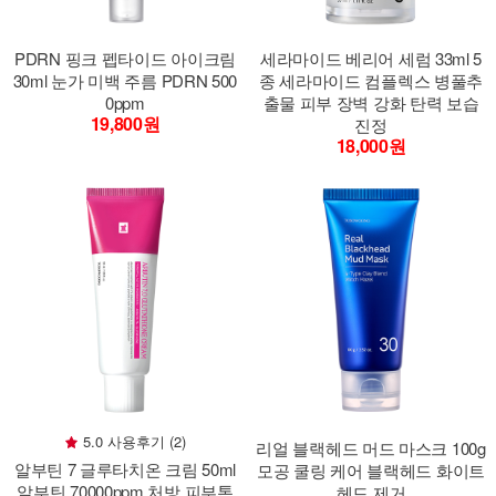
PDRN 핑크 펩타이드 아이크림
세라마이드 베리어 세럼 33ml 5
30ml 눈가 미백 주름 PDRN 500
종 세라마이드 컴플렉스 병풀추
0ppm
출물 피부 장벽 강화 탄력 보습
19,800원
진정
18,000원
5.0 사용후기 (2)
리얼 블랙헤드 머드 마스크 100g
알부틴 7 글루타치온 크림 50ml
모공 쿨링 케어 블랙헤드 화이트
알부틴 70000ppm 처방 피부톤
헤드 제거