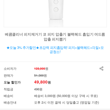
베큠클리너 피지제거기 코 피지 압출기 블랙헤드 흡입기 여드름
압출 피지뽑기
★오늘 3% 추가할인★초강력 피지흡입력! 피지+블랙헤드+각질+모
공청소!
소비자가
원
128,000
판매가
51,300
원
49,800
오늘 할인가
원
적립금
496원
배송비
배송비 3,000원 (50,000원 이상 구매 시 무료)
배송안내
오후 2시 이전 결제 시 당일출고 (영업일 기준)