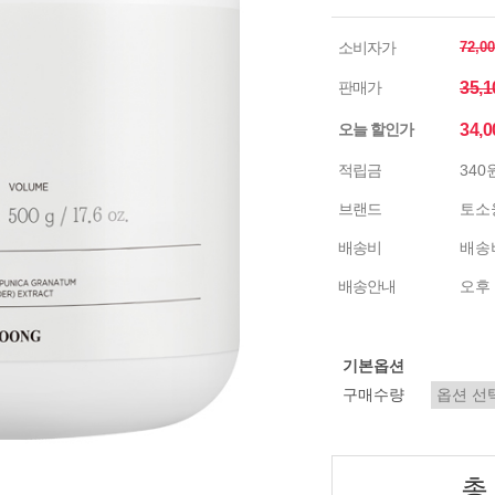
소비자가
72,0
판매가
35,
오늘 할인가
34,
적립금
340
브랜드
토소
배송비
배송비
배송안내
오후 
기본옵션
구매수량
총