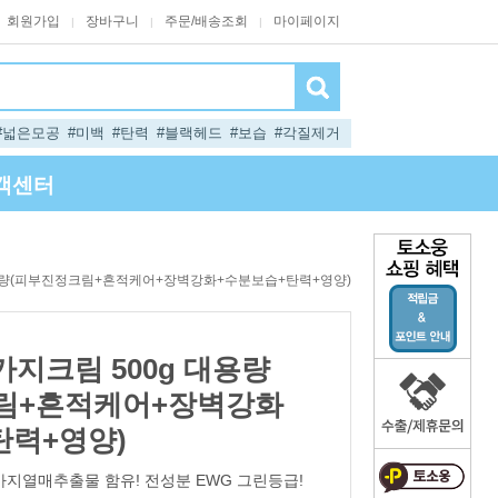
회원가입
장바구니
주문/배송조회
마이페이지
|
|
|
#넓은모공
#미백
#탄력
#블랙헤드
#보습
#각질제거
객센터
대용량(피부진정크림+흔적케어+장벽강화+수분보습+탄력+영양)
지크림 500g 대용량
림+흔적케어+장벽강화
탄력+영양)
지열매추출물 함유! 전성분 EWG 그린등급!