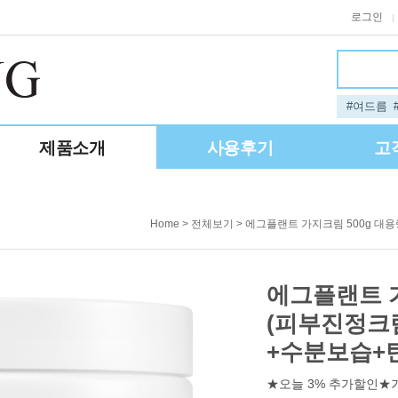
로그인
|
#여드름
제품소개
사용후기
고
>
> 에그플랜트 가지크림 500g 
Home
전체보기
에그플랜트 가
(피부진정크
+수분보습+
★오늘 3% 추가할인★가