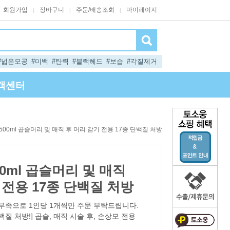
회원가입
장바구니
주문/배송조회
마이페이지
|
|
|
#넓은모공
#미백
#탄력
#블랙헤드
#보습
#각질제거
객센터
500ml 곱슬머리 및 매직 후 머리 감기 전용 17종 단백질 처방
00ml 곱슬머리 및 매직
 전용 17종 단백질 처방
족으로 1인당 1개씩만 주문 부탁드립니다.
백질 처방!] 곱슬, 매직 시술 후, 손상모 전용