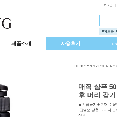
로그인
|
#여드름
제품소개
사용후기
고
>
> 매직 샴푸 
Home
전체보기
매직 샴푸 5
후 머리 감기
★긴급공지★현재 수량부
[곱슬모 맞춤 17가지 단
샴푸!