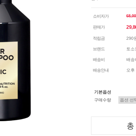
소비자가
68,0
판매가
29,
적립금
290
브랜드
토소
배송비
배송비
배송안내
오후 
기본옵션
구매수량
총