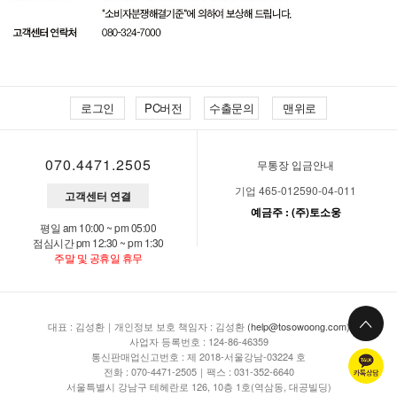
로그인
PC버전
수출문의
맨위로
070.4471.2505
무통장 입금안내
기업 465-012590-04-011
고객센터 연결
예금주 : (주)토소웅
평일 am 10:00 ~ pm 05:00
점심시간 pm 12:30 ~ pm 1:30
주말 및 공휴일 휴무
대표 : 김성환｜개인정보 보호 책임자 : 김성환
(help@tosowoong.com)
사업자 등록번호 : 124-86-46359
통신판매업신고번호 : 제 2018-서울강남-03224 호
전화 : 070-4471-2505｜팩스 : 031-352-6640
서울특별시 강남구 테헤란로 126, 10층 1호(역삼동, 대공빌딩)