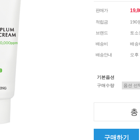
판매가
19,
적립금
190
브랜드
토소
배송비
배송비
배송안내
오후 
기본옵션
구매수량
총
구매하기