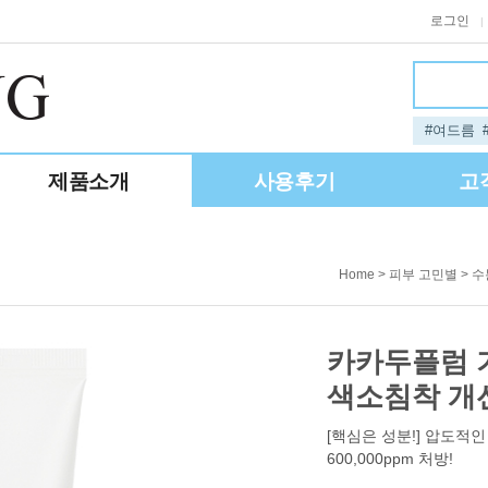
로그인
|
#여드름
제품소개
사용후기
고
>
>
Home
피부 고민별
수
카카두플럼 기
색소침착 개
[핵심은 성분!] 압도적
600,000ppm 처방!