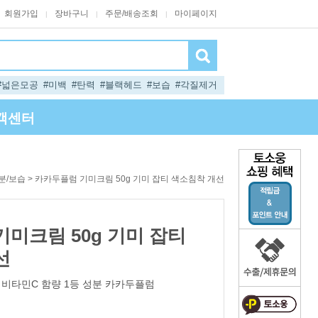
회원가입
장바구니
주문/배송조회
마이페이지
|
|
|
#넓은모공
#미백
#탄력
#블랙헤드
#보습
#각질제거
객센터
> 카카두플럼 기미크림 50g 기미 잡티 색소침착 개선
분/보습
미크림 50g 기미 잡티
선
인 비타민C 함량 1등 성분 카카두플럼