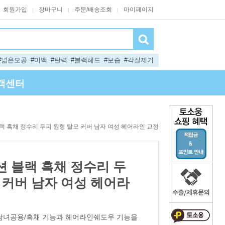
회원가입
장바구니
주문/배송조회
마이페이지
|
|
|
#넓은모공
#미백
#탄력
#블랙헤드
#보습
#각질제거
객센터
랙 흑채 정수리 두피 원형 탈모 커버 남자 여성 헤어라인 교정
 블랙 흑채 정수리 두
 커버 남자 여성 헤어라
남녀공용/흑채 기능과 헤어라인쉐도우 기능을