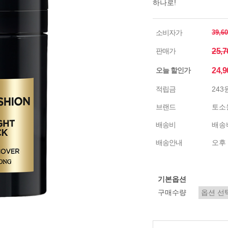
하나로!
소비자가
39,6
판매가
25,
오늘 할인가
24,
적립금
243
브랜드
토소
배송비
배송비
배송안내
오후 
기본옵션
구매수량