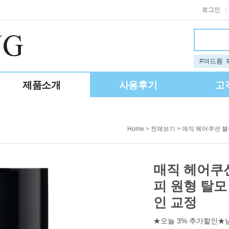
로그인
|
#여드름
제품소개
사용후기
고
>
> 매직 헤어쿠션 블
Home
전체보기
매직 헤어쿠션
피 원형 탈모
인 교정
★오늘 3% 추가할인★